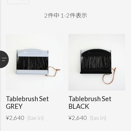
2
件中
1
-
2
件表示
Tablebrush Set
Tablebrush Set
GREY
BLACK
¥
2,640
¥
2,640