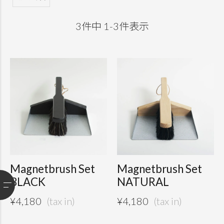
3
件中
1
-
3
件表示
Magnetbrush Set
Magnetbrush Set
BLACK
NATURAL
¥
4,180
¥
4,180