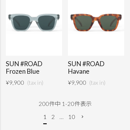
SUN #ROAD
SUN #ROAD
Frozen Blue
Havane
¥
9,900
¥
9,900
200
件中
1
-
20
件表示
1
2
…
10