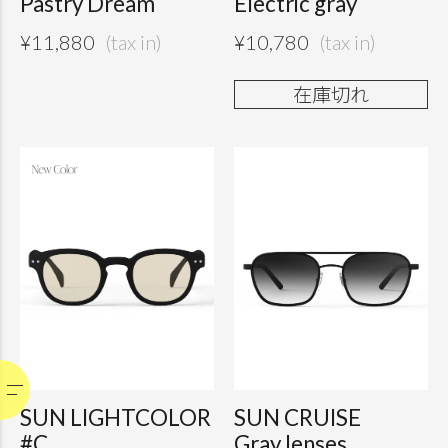
Pastry Dream
Electric gray
¥
11,880
¥
10,780
在庫切れ
SUN LIGHTCOLOR
SUN CRUISE
#C
Gray lenses