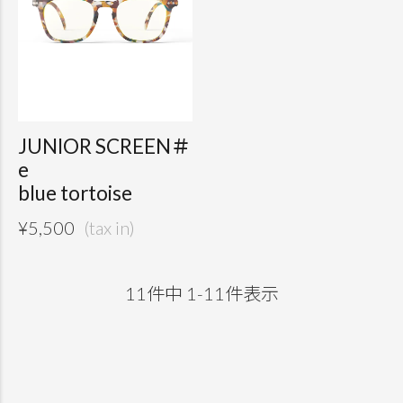
JUNIOR SCREEN＃
e
blue tortoise
¥
5,500
11
件中
1
-
11
件表示