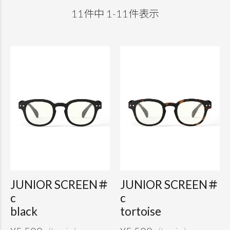
11
件中
1
-
11
件表示
JUNIOR SCREEN＃
JUNIOR SCREEN＃
c
c
black
tortoise