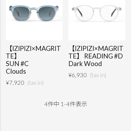
【IZIPIZI×MAGRIT
【IZIPIZI×MAGRIT
TE】
TE】 READING #D
SUN #C
Dark Wood
Clouds
¥
6,930
¥
7,920
4
件中
1
-
4
件表示