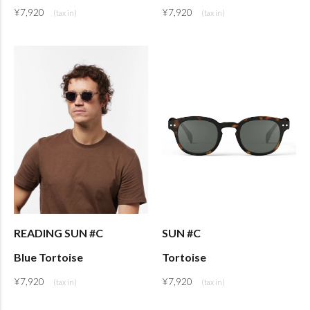
¥
7,920
¥
7,920
READING SUN #C
SUN #C
Blue Tortoise
Tortoise
¥
7,920
¥
7,920