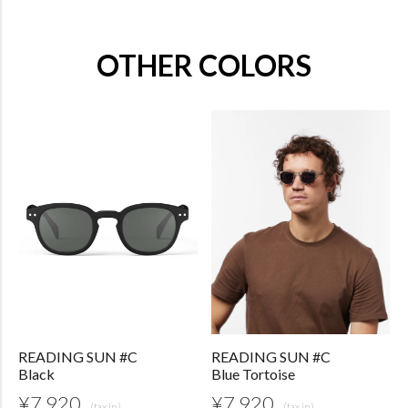
OTHER COLORS
READING SUN #C
READING SUN #C
Black
Blue Tortoise
¥
7,920
¥
7,920