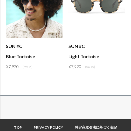
SUN #C
SUN #C
Blue Tortoise
Light Tortoise
¥
7,920
¥
7,920
TOP
PRIVACY POLICY
特定商取引法に基づく表記