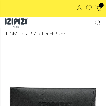
0
HOME
IZIPIZI
PouchBlack