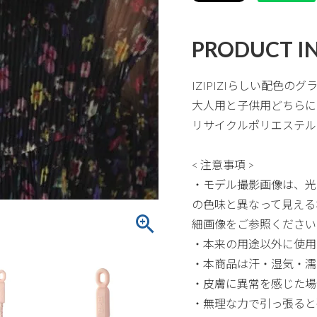
PRODUCT I
IZIPIZIらしい配色の
大人用と子供用どちらに
リサイクルポリエステル
< 注意事項 >
・モデル撮影画像は、光
の色味と異なって見える
細画像をご参照ください
・本来の用途以外に使用
・本商品は汗・湿気・濡
・皮膚に異常を感じた場
・無理な力で引っ張ると