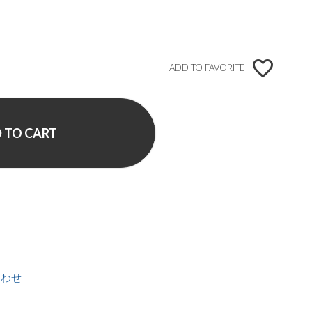
ADD TO FAVORITE
 TO CART
わせ