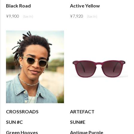
Black Road
Active Yellow
¥
9,900
¥
7,920
CROSSROADS
ARTEFACT
SUN #C
SUN#E
Green Hooves
Antique Purple