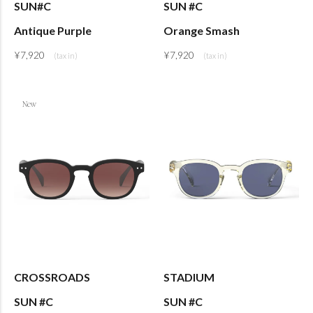
SUN#C
SUN #C
Antique Purple
Orange Smash
¥
7,920
¥
7,920
CROSSROADS
STADIUM
SUN #C
SUN #C