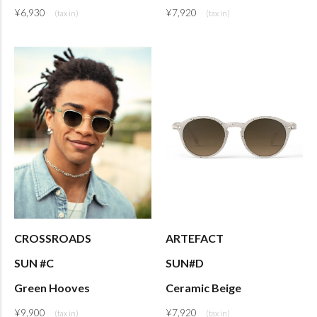
¥
6,930
¥
7,920
CROSSROADS
ARTEFACT
SUN #C
SUN#D
Green Hooves
Ceramic Beige
¥
9,900
¥
7,920