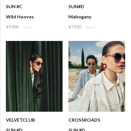
SUN #C
SUN#D
Wild Hooves
Mahogany
¥
9,900
¥
7,920
VELVETCLUB
CROSSROADS
SUN #D
SUN #D