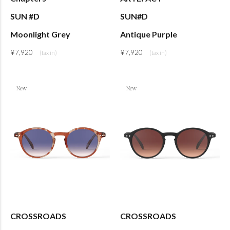
SUN #D
SUN#D
Moonlight Grey
Antique Purple
¥
7,920
¥
7,920
CROSSROADS
CROSSROADS