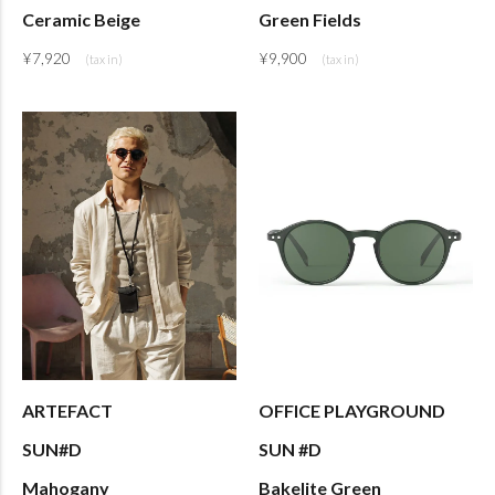
Ceramic Beige
Green Fields
¥
7,920
¥
9,900
ARTEFACT
OFFICE PLAYGROUND
SUN#D
SUN #D
Mahogany
Bakelite Green