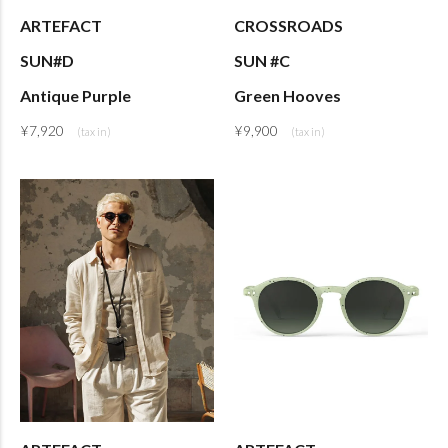
ARTEFACT
CROSSROADS
SUN#D
SUN #C
Antique Purple
Green Hooves
¥
7,920
¥
9,900