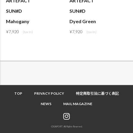
ARTEFACT
ARTEFACT
SUN#D
SUN#D
Mahogany
Dyed Green
¥
7,920
¥
7,920
TOP
PRIVACY POLICY
特定商取引法に基づく表記
NEWS
MAIL MAGAZINE
IDEAPORT. All Rights Reserved.