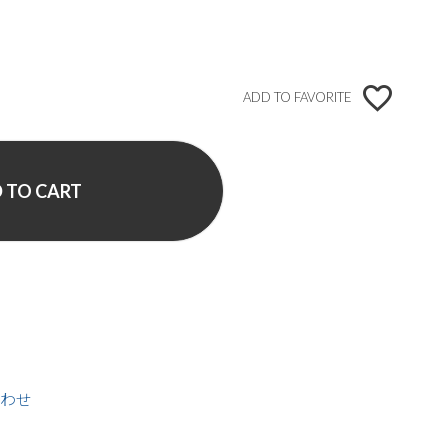
ADD TO FAVORITE
 TO CART
わせ