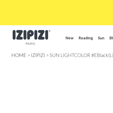
New
Reading
Sun
Bl
HOME
IZIPIZI
SUN LIGHTCOLOR #EBlack(Lig