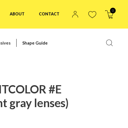
0
ABOUT
CONTACT
sives
Shape Guide
HTCOLOR #E
t gray lenses)