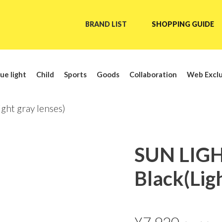
BRAND LIST
SHOPPING GUIDE
ue light
Child
Sports
Goods
Collaboration
Web Exclu
ht gray lenses)
SUN LIG
Black(Ligh