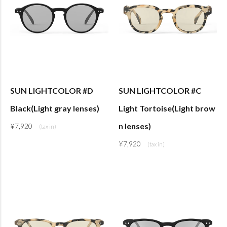
SUN LIGHTCOLOR #D
SUN LIGHTCOLOR #C
Black(Light gray lenses)
Light Tortoise(Light brow
n lenses)
¥
7,920
¥
7,920