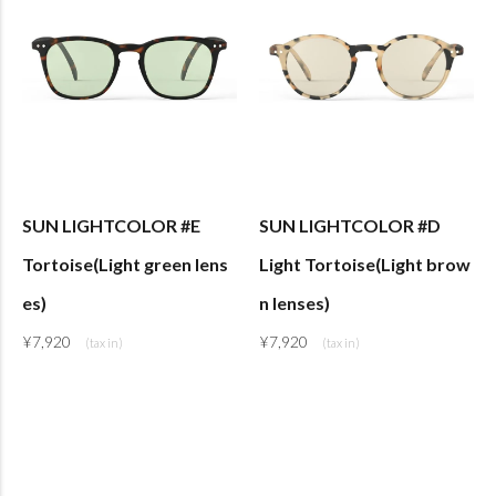
SUN LIGHTCOLOR #E
SUN LIGHTCOLOR #D
Tortoise(Light green lens
Light Tortoise(Light brow
es)
n lenses)
¥
7,920
¥
7,920