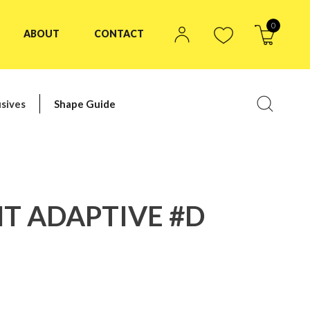
0
ABOUT
CONTACT
sives
Shape Guide
HT ADAPTIVE #D