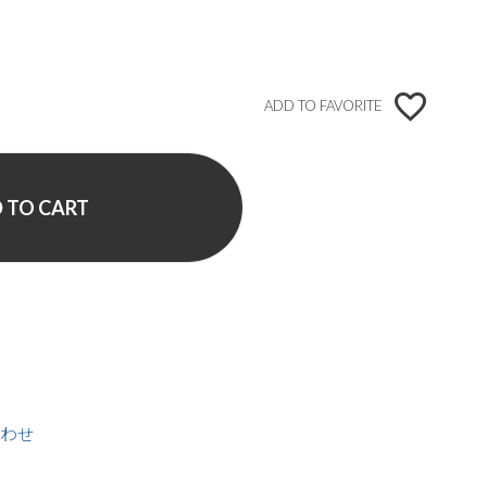
ADD TO FAVORITE
 TO CART
わせ