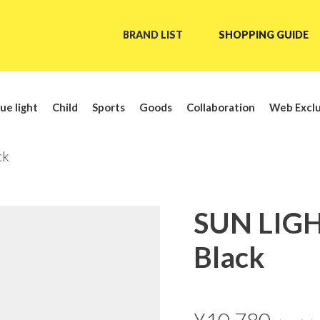
BRAND LIST
SHOPPING GUIDE
ue light
Child
Sports
Goods
Collaboration
Web Exclu
ck
SUN LIG
Black