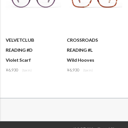
VELVETCLUB
CROSSROADS
READING #D
READING #L
Violet Scarf
Wild Hooves
¥
6,930
¥
6,930