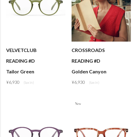
VELVETCLUB
CROSSROADS
READING #D
READING #D
Tailor Green
Golden Canyon
¥
6,930
¥
6,930