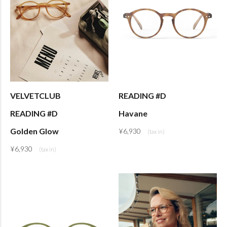
VELVETCLUB
READING #D
READING #D
Havane
Golden Glow
¥
6,930
¥
6,930