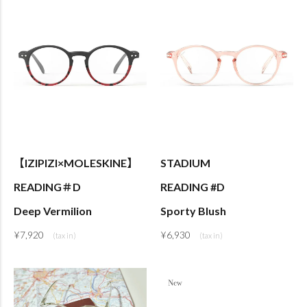
【IZIPIZI×MOLESKINE】
STADIUM
READING＃D
READING #D
Deep Vermilion
Sporty Blush
¥
7,920
¥
6,930