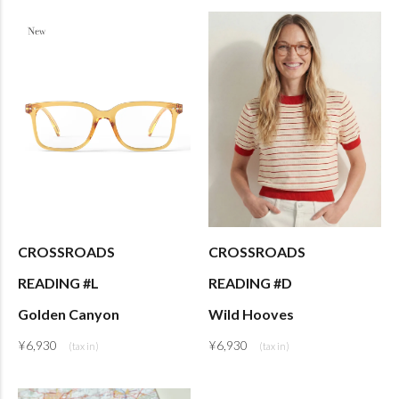
CROSSROADS
CROSSROADS
READING #L
READING #D
Golden Canyon
Wild Hooves
¥
6,930
¥
6,930