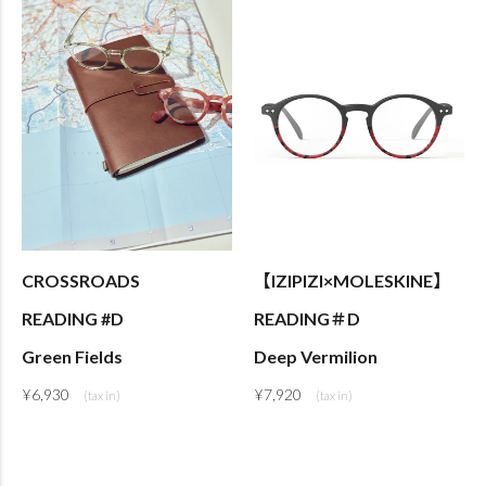
CROSSROADS
【IZIPIZI×MOLESKINE】
READING #D
READING＃D
Green Fields
Deep Vermilion
¥
6,930
¥
7,920