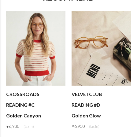
CROSSROADS
VELVETCLUB
READING #C
READING #D
Golden Canyon
Golden Glow
¥
6,930
¥
6,930