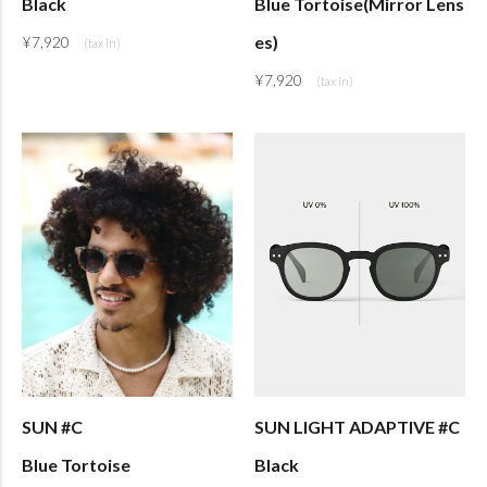
Black
Blue Tortoise(Mirror Lens
es)
¥
7,920
¥
7,920
SUN #C
SUN LIGHT ADAPTIVE #C
Blue Tortoise
Black