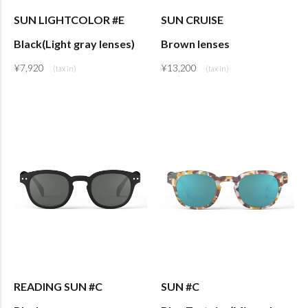
SUN LIGHTCOLOR #E
SUN CRUISE
Black(Light gray lenses)
Brown lenses
¥
7,920
¥
13,200
READING SUN #C
SUN #C