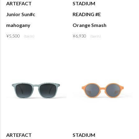
ARTEFACT
STADIUM
Junior Sun#c
READING #E
mahogany
Orange Smash
¥
5,500
¥
6,930
ARTEFACT
STADIUM