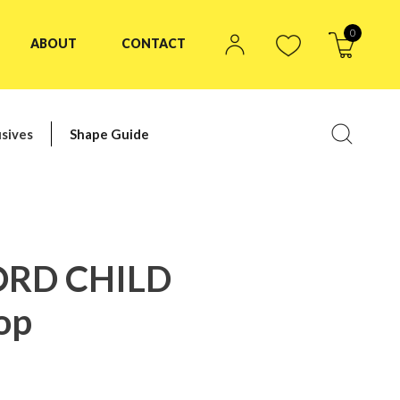
0
ABOUT
CONTACT
sives
Shape Guide
ORD CHILD
op