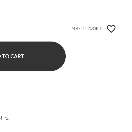
ADD TO FAVORITE
 TO CART
わせ