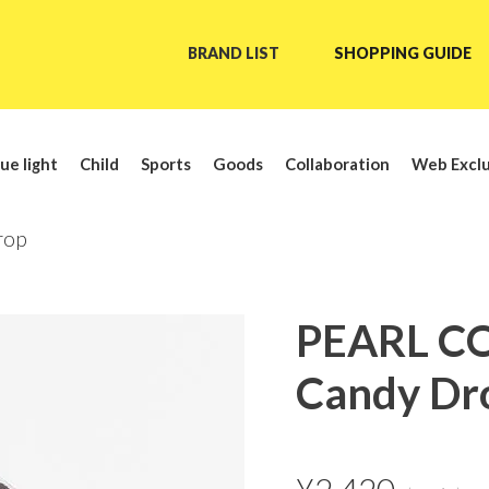
BRAND LIST
SHOPPING GUIDE
ue light
Child
Sports
Goods
Collaboration
Web Exclu
rop
PEARL C
Candy Dr