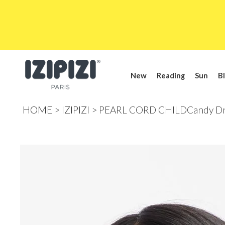
New
Reading
Sun
Bl
HOME
IZIPIZI
PEARL CORD CHILDCandy D