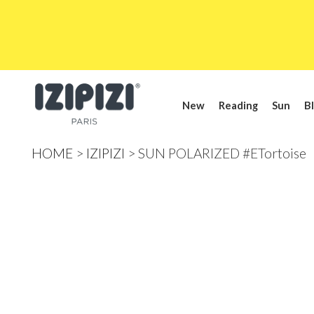
New
Reading
Sun
Bl
HOME
IZIPIZI
SUN POLARIZED #ETortoise