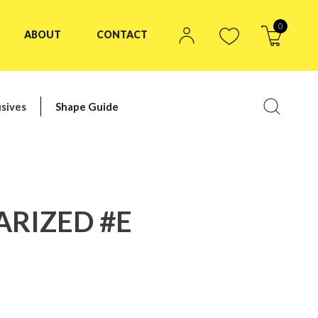
0
ABOUT
CONTACT
sives
Shape Guide
ARIZED #E