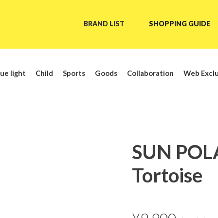
BRAND LIST
SHOPPING GUIDE
ue light
Child
Sports
Goods
Collaboration
Web Exclu
SUN POL
Tortoise