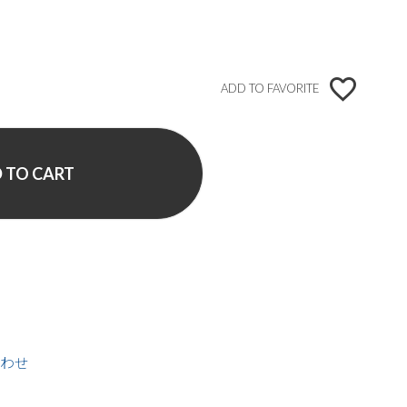
ADD TO FAVORITE
 TO CART
わせ