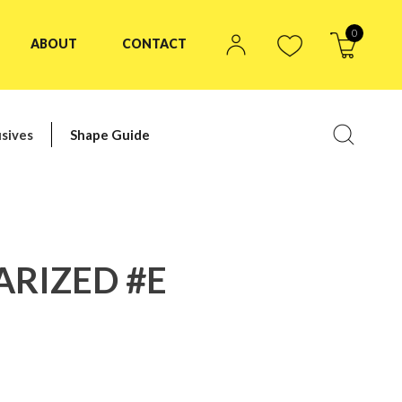
0
ABOUT
CONTACT
sives
Shape Guide
ARIZED #E