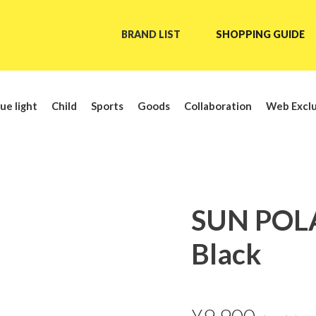
BRAND LIST
SHOPPING GUIDE
ue light
Child
Sports
Goods
Collaboration
Web Exclu
SUN POL
Black