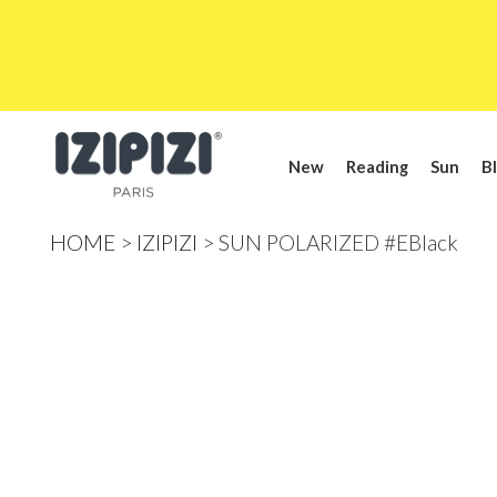
New
Reading
Sun
Bl
HOME
IZIPIZI
SUN POLARIZED #EBlack