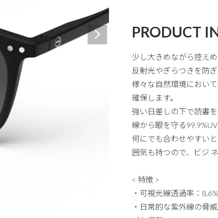
PRODUCT I
少し大きめながら控えめ
反射光やぎらつきを防ぎ
様々な自然環境において
確保します。
強い日差しの下で読書を
線から眼を守る99.9%
何にでも合わせやすいと
囲気も持つので、ビジ 
< 特徴 >
・可視光線透過率：8.6%
・日常的な紫外線の脅威