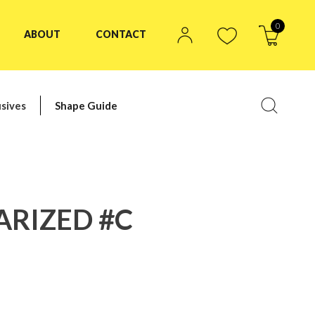
0
ABOUT
CONTACT
sives
Shape Guide
ARIZED #C