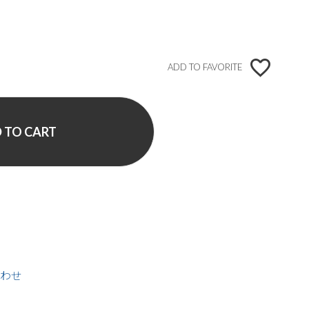
ADD TO FAVORITE
 TO CART
わせ