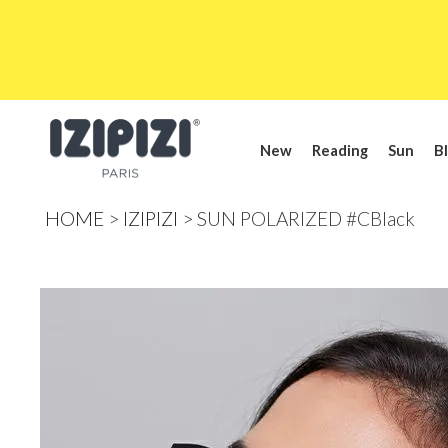
New
Reading
Sun
Bl
HOME
IZIPIZI
SUN POLARIZED #CBlack