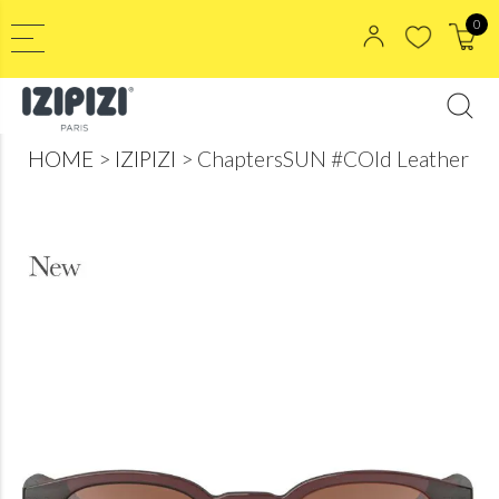
0
HOME
IZIPIZI
ChaptersSUN #COld Leather