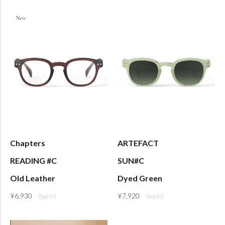
Chapters
ARTEFACT
READING #C
SUN#C
Old Leather
Dyed Green
¥
6,930
¥
7,920