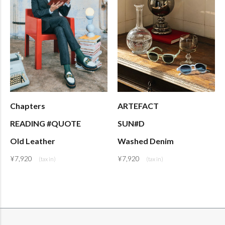
Chapters
ARTEFACT
READING #QUOTE
SUN#D
Old Leather
Washed Denim
¥
7,920
¥
7,920