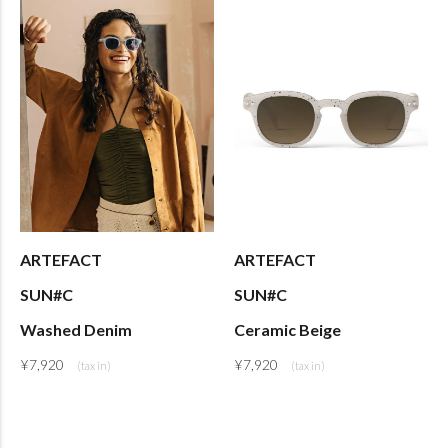
ARTEFACT
ARTEFACT
SUN#C
SUN#C
Washed Denim
Ceramic Beige
¥
7,920
¥
7,920