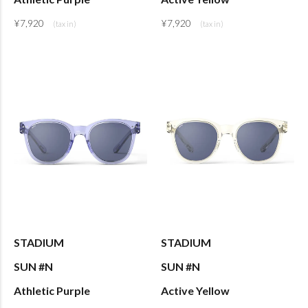
¥
7,920
¥
7,920
STADIUM
STADIUM
SUN #N
SUN #N
Athletic Purple
Active Yellow