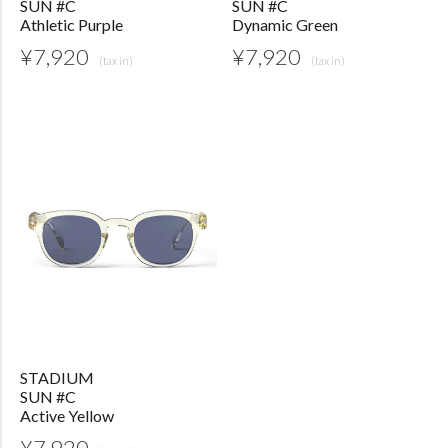
SUN #C
SUN #C
Athletic Purple
Dynamic Green
¥
7,920
¥
7,920
STADIUM
SUN #C
Active Yellow
¥
7,920