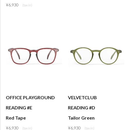
¥
6,930
OFFICE PLAYGROUND
VELVETCLUB
READING #E
READING #D
Red Tape
Tailor Green
¥
6,930
¥
6,930