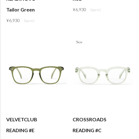
Tailor Green
¥
6,930
¥
6,930
VELVETCLUB
CROSSROADS
READING #E
READING #C