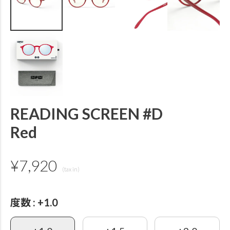
READING SCREEN #D
Red
¥
7,920
度数
+1.0