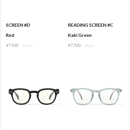
SCREEN #D
READING SCREEN #C
Red
Kaki Green
¥
7,920
¥
7,920