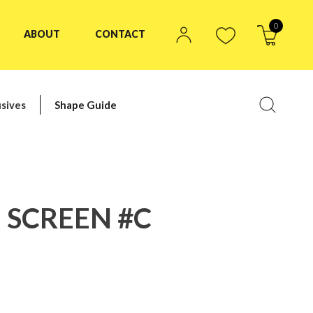
0
ABOUT
CONTACT
sives
Shape Guide
 SCREEN #C