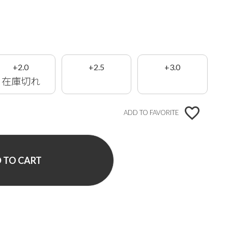
+2.0
+2.5
+3.0
在庫切れ
ADD TO FAVORITE
 TO CART