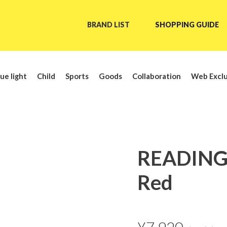
BRAND LIST
SHOPPING GUIDE
ue light
Child
Sports
Goods
Collaboration
Web Exclu
READING
Red