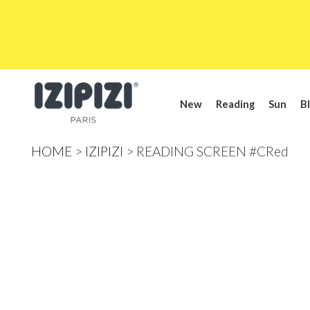
New
Reading
Sun
Bl
HOME
IZIPIZI
READING SCREEN #CRed