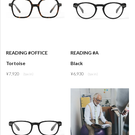
READING #OFFICE
READING #A
Tortoise
Black
¥
7,920
¥
6,930