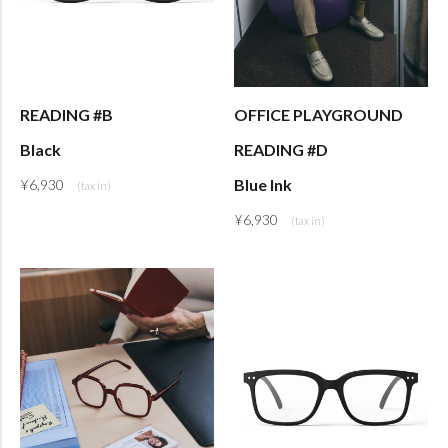
READING #B
OFFICE PLAYGROUND
Black
READING #D
Blue Ink
¥
6,930
¥
6,930