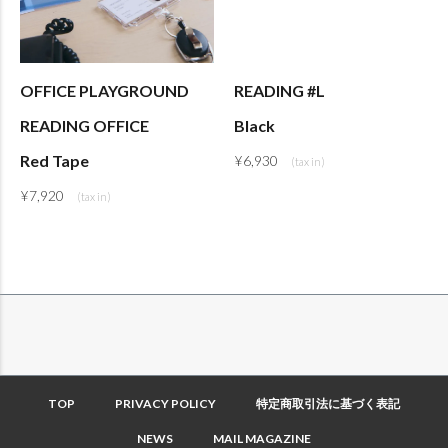
OFFICE PLAYGROUND
READING #L
READING OFFICE
Black
Red Tape
¥
6,930
¥
7,920
TOP
PRIVACY POLICY
特定商取引法に基づく表記
NEWS
MAIL MAGAZINE