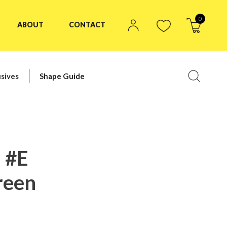
0
ABOUT
CONTACT
sives
Shape Guide
 #E
reen