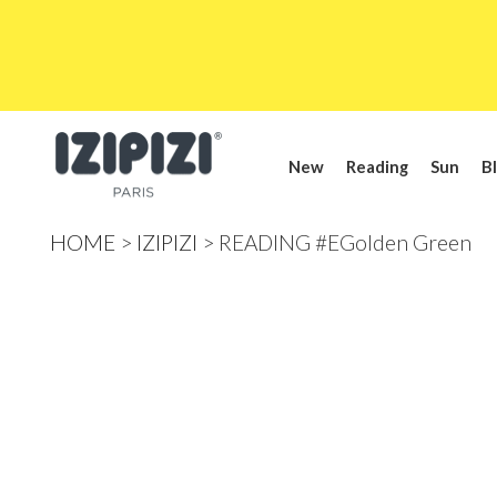
New
Reading
Sun
Bl
HOME
IZIPIZI
READING #EGolden Green