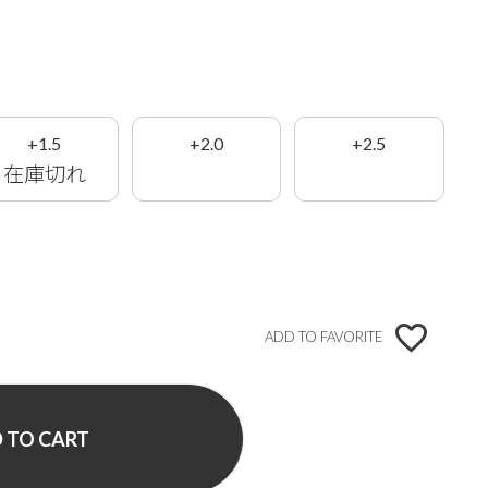
+1.5
+2.0
+2.5
在庫切れ
ADD TO FAVORITE
 TO CART