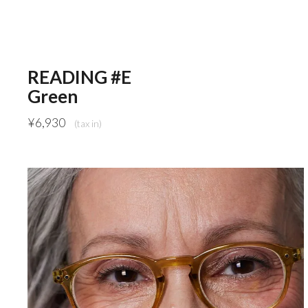
READING #E
Green
¥
6,930