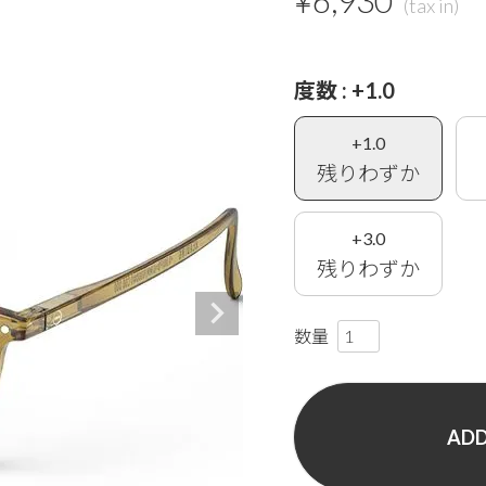
¥
6,930
度数
+1.0
+1.0
残りわずか
+3.0
残りわずか
ADD