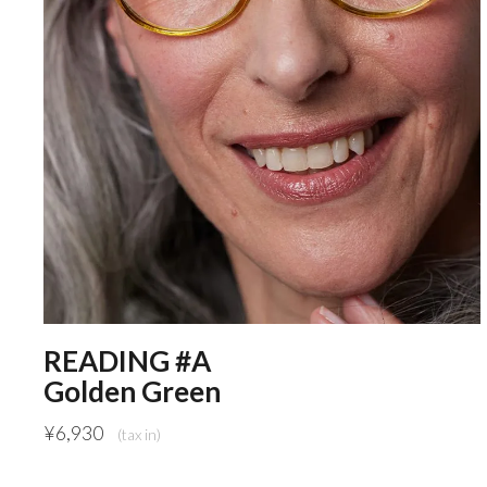
READING #A
Golden Green
¥
6,930