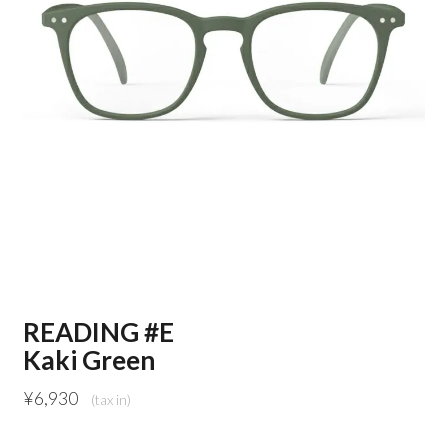
READING #E
Kaki Green
¥
6,930