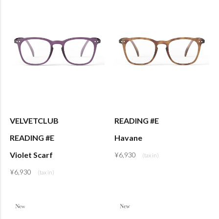
VELVETCLUB
READING #E
READING #E
Havane
Violet Scarf
¥
6,930
¥
6,930