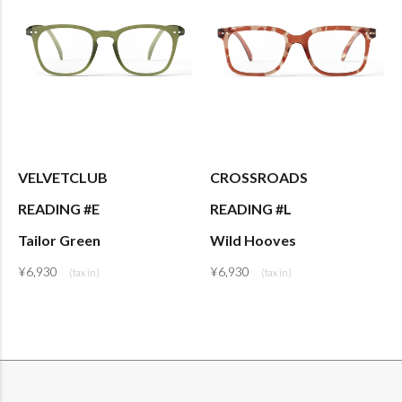
VELVETCLUB
CROSSROADS
READING #E
READING #L
Tailor Green
Wild Hooves
¥
6,930
¥
6,930