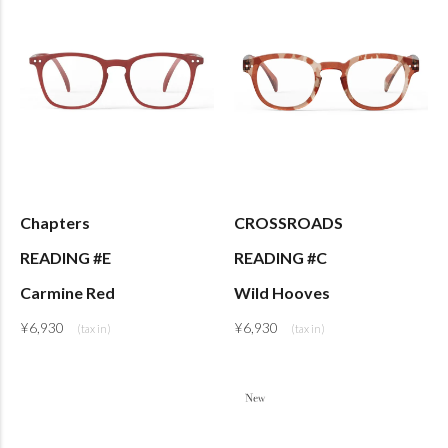
Chapters
CROSSROADS
READING #E
READING #C
Carmine Red
Wild Hooves
¥
6,930
¥
6,930