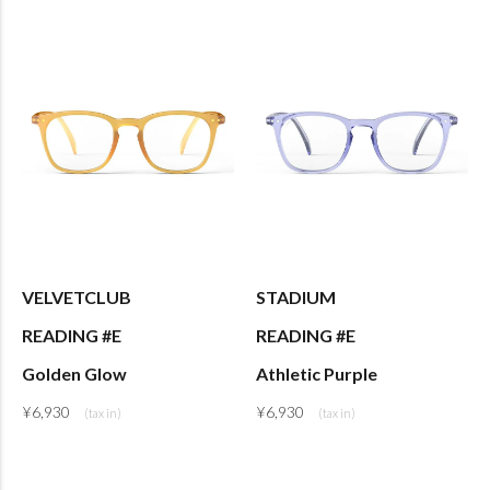
VELVETCLUB
STADIUM
READING #E
READING #E
Golden Glow
Athletic Purple
¥
6,930
¥
6,930