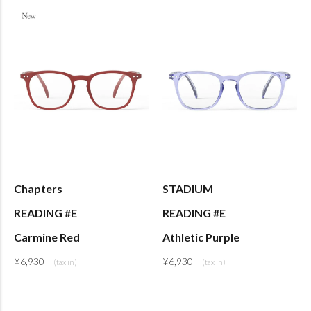
Chapters
STADIUM
READING #E
READING #E
Carmine Red
Athletic Purple
¥
6,930
¥
6,930