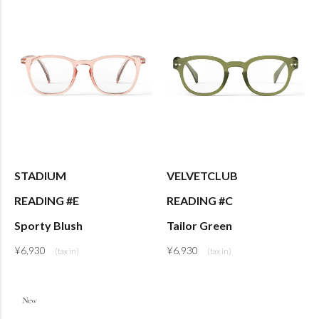
STADIUM
VELVETCLUB
READING #E
READING #C
Sporty Blush
Tailor Green
¥
6,930
¥
6,930