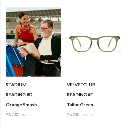
STADIUM
VELVETCLUB
READING #D
READING #E
Orange Smash
Tailor Green
¥
6,930
¥
6,930