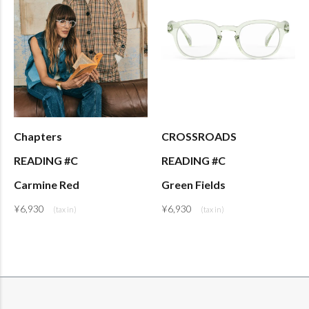
Chapters
CROSSROADS
READING #C
READING #C
Carmine Red
Green Fields
¥
6,930
¥
6,930