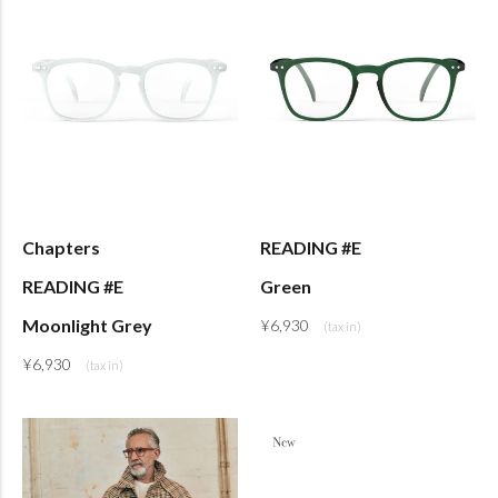
Chapters
READING #E
READING #E
Green
Moonlight Grey
¥
6,930
¥
6,930