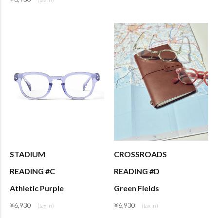
STADIUM
CROSSROADS
READING #C
READING #D
Athletic Purple
Green Fields
¥
6,930
¥
6,930