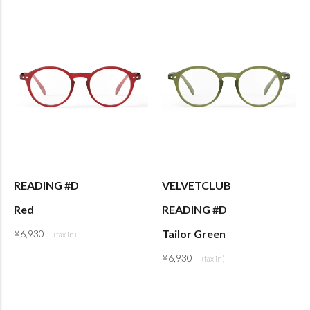
READING #D
VELVETCLUB
Red
READING #D
Tailor Green
¥
6,930
¥
6,930