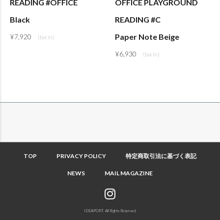
READING #OFFICE
OFFICE PLAYGROUND
Black
READING #C
Paper Note Beige
¥
7,920
¥
6,930
TOP
PRIVACY POLICY
特定商取引法に基づく表記
NEWS
MAIL MAGAZINE
IDEAPORT. All Rights Reserved.