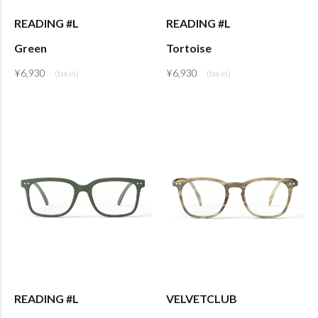
READING #L
READING #L
Green
Tortoise
¥
6,930
¥
6,930
READING #L
VELVETCLUB