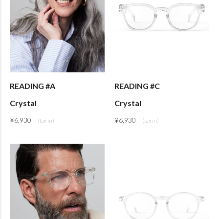
READING #A
READING #C
Crystal
Crystal
¥
6,930
¥
6,930