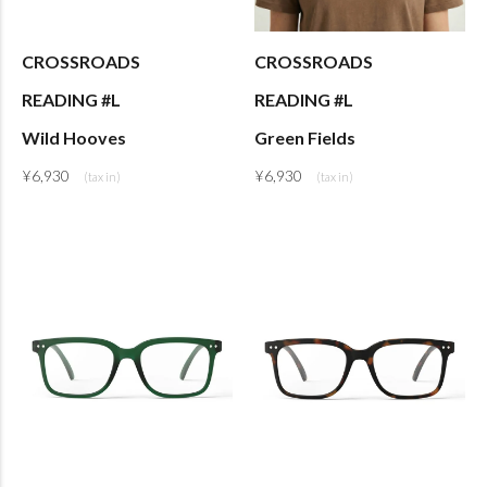
CROSSROADS
CROSSROADS
READING #L
READING #L
Wild Hooves
Green Fields
¥
6,930
¥
6,930