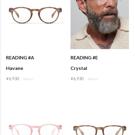
READING #A
READING #E
Havane
Crystal
¥
6,930
¥
6,930