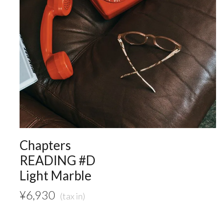
Chapters
READING #D
Light Marble
¥
6,930