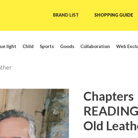
BRAND LIST
SHOPPING GUIDE
ue light
Child
Sports
Goods
Collaboration
Web Exclu
ther
Chapters
READING
Old Leath