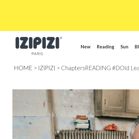
New
Reading
Sun
Bl
HOME
IZIPIZI
ChaptersREADING #DOld Lea