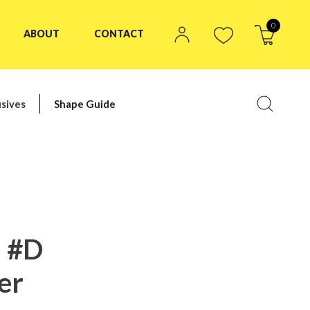
0
ABOUT
CONTACT
sives
Shape Guide
 #D
er