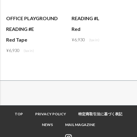
OFFICE PLAYGROUND
READING #L
READING #E
Red
Red Tape
¥
6,930
¥
6,930
TOP
PRIVACY POLICY
特定商取引法に基づく表記
NEWS
MAIL MAGAZINE