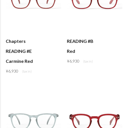
Chapters
READING #B
READING #E
Red
Carmine Red
¥
6,930
¥
6,930