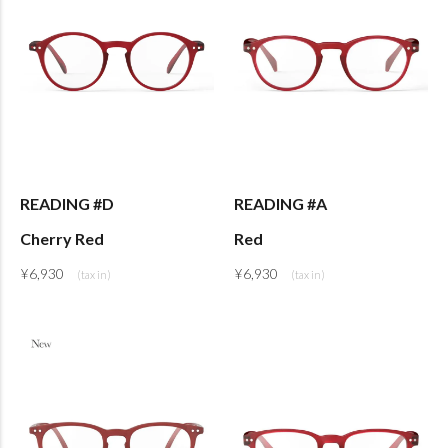
READING #D
READING #A
Cherry Red
Red
¥
6,930
¥
6,930