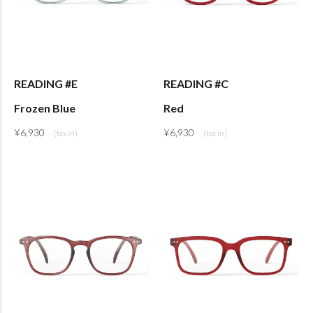
READING #E
READING #C
Frozen Blue
Red
¥
6,930
¥
6,930