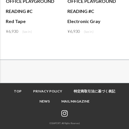
OFFICE PLAYGROUND
OFFICE PLAYGROUND
READING #C
READING #C
Red Tape
Electronic Gray
¥
6,930
¥
6,930
TOP
PRIVACY POLICY
特定商取引法に基づく表記
NEWS
MAIL MAGAZINE
IDEAPORT. All Rights Reserved.