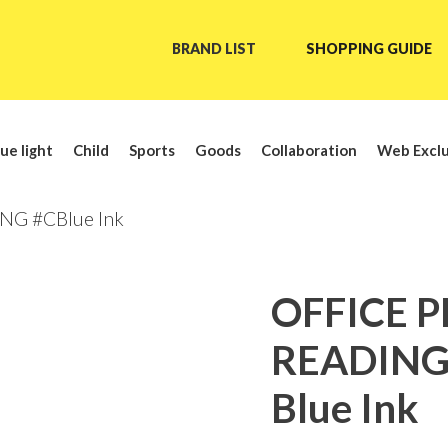
BRAND LIST
SHOPPING GUIDE
ue light
Child
Sports
Goods
Collaboration
Web Exclu
G #CBlue Ink
OFFICE 
READING
Blue Ink