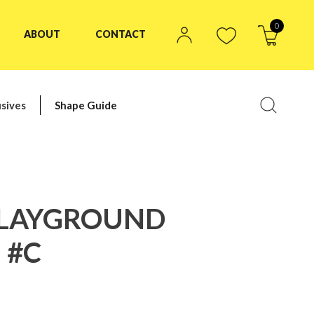
0
ABOUT
CONTACT
sives
Shape Guide
PLAYGROUND
 #C