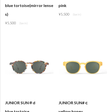
blue tortoise(mirror lense
pink
s)
¥
5,500
¥
5,500
JUNIOR SUN＃d
JUNIOR SUN#ｃ
blue tortoise
yellow honey