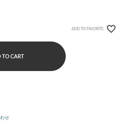
ADD TO FAVORITE
 TO CART
わせ