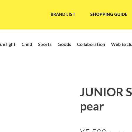
BRAND LIST
SHOPPING GUIDE
ue light
Child
Sports
Goods
Collaboration
Web Exclu
JUNIOR 
pear