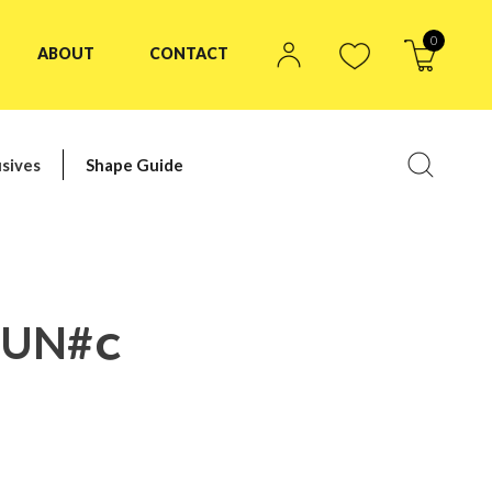
0
ABOUT
CONTACT
sives
Shape Guide
SUN#ｃ