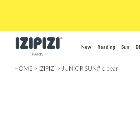
New
Reading
Sun
Bl
HOME
IZIPIZI
JUNIOR SUN#ｃpear