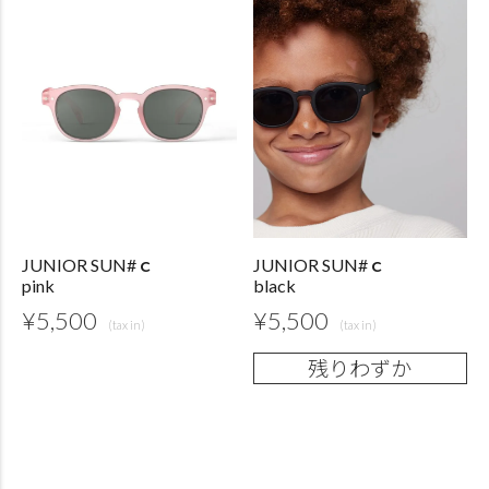
JUNIOR SUN#ｃ
JUNIOR SUN#ｃ
pink
black
¥
5,500
¥
5,500
残りわずか