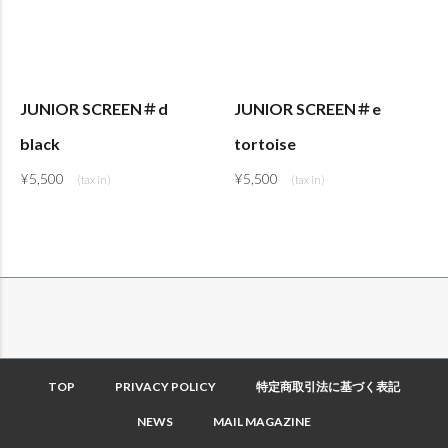
JUNIOR SCREEN＃d
JUNIOR SCREEN＃e
black
tortoise
¥
5,500
¥
5,500
TOP
PRIVACY POLICY
特定商取引法に基づく表記
NEWS
MAIL MAGAZINE