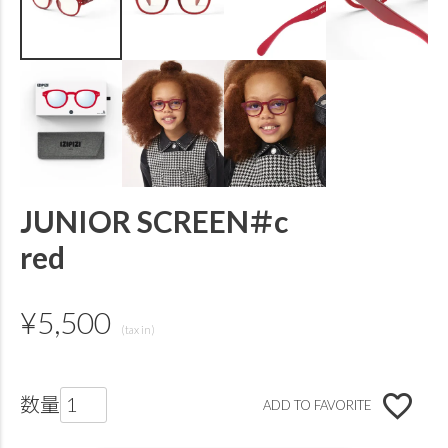
JUNIOR SCREEN＃c
red
¥
5,500
ADD TO FAVORITE