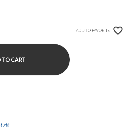
ADD TO FAVORITE
 TO CART
わせ