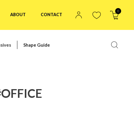
0
ABOUT
CONTACT
sives
Shape Guide
#OFFICE