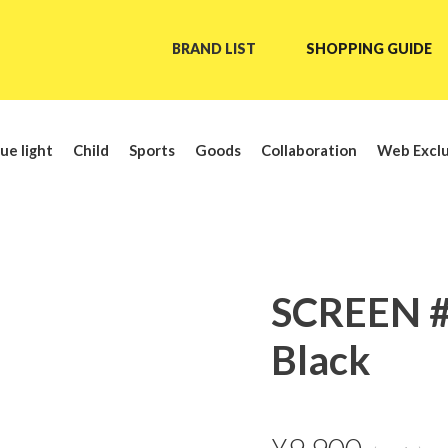
BRAND LIST
SHOPPING GUIDE
ue light
Child
Sports
Goods
Collaboration
Web Exclu
SCREEN 
Black