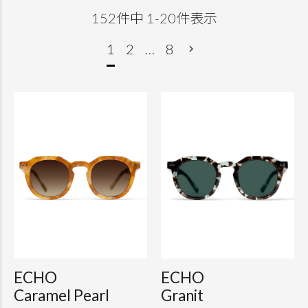
152
件中
1
-
20
件表示
1
2
…
8
ECHO
ECHO
Caramel Pearl
Granit