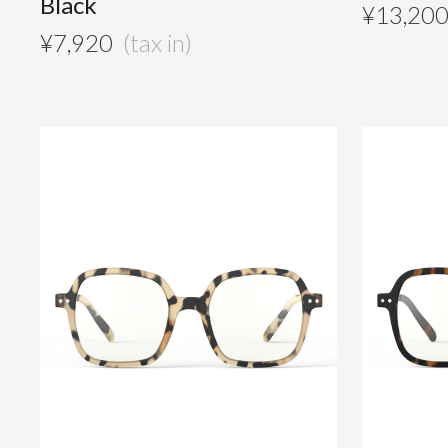
Black
¥
13,20
¥
7,920