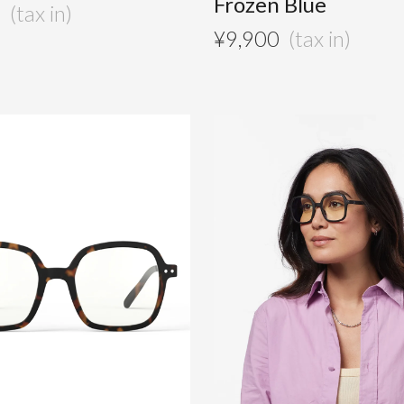
Frozen Blue
0
¥
9,900