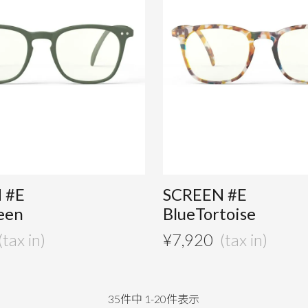
 #E
SCREEN #E
een
BlueTortoise
¥
7,920
35
件中
1
-
20
件表示