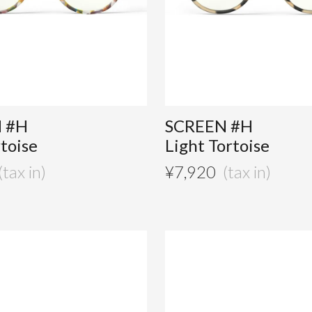
 #H
SCREEN #H
rtoise
Light Tortoise
¥
7,920