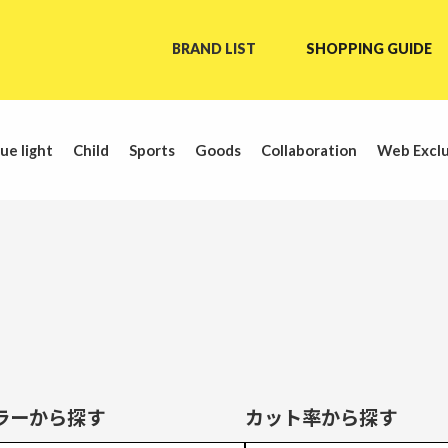
BRAND LIST
SHOPPING GUIDE
ue light
Child
Sports
Goods
Collaboration
Web Exclu
ラーから探す
カット率から探す