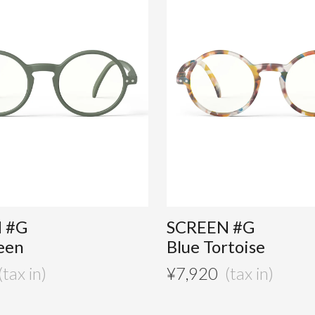
 #G
SCREEN #G
een
Blue Tortoise
¥
7,920