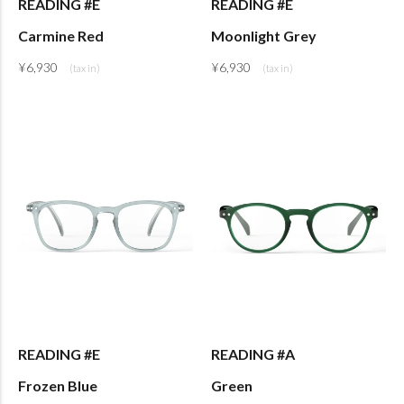
READING #E
READING #E
Carmine Red
Moonlight Grey
¥
6,930
¥
6,930
READING #E
READING #A
Frozen Blue
Green