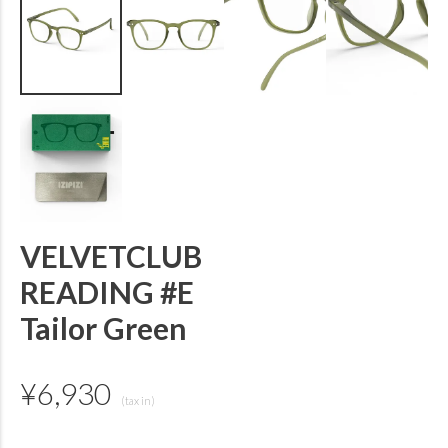
VELVETCLUB
READING #E
Tailor Green
¥
6,930