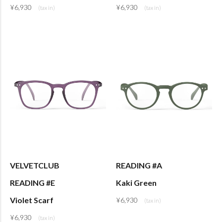
¥
6,930
¥
6,930
VELVETCLUB
READING #A
READING #E
Kaki Green
Violet Scarf
¥
6,930
¥
6,930