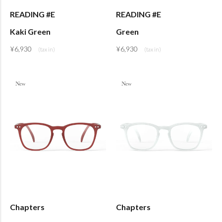
READING #E
READING #E
Kaki Green
Green
¥
6,930
¥
6,930
Chapters
Chapters