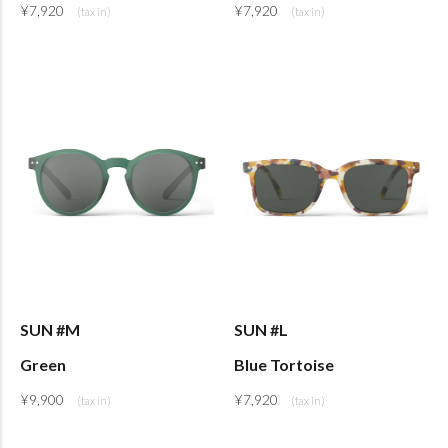
¥
7,920
¥
7,920
SUN #M
SUN #L
Green
Blue Tortoise
¥
9,900
¥
7,920