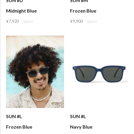
SUN #D
SUN #M
Midnight Blue
Frozen Blue
¥
7,920
¥
9,900
SUN #L
SUN #L
Frozen Blue
Navy Blue