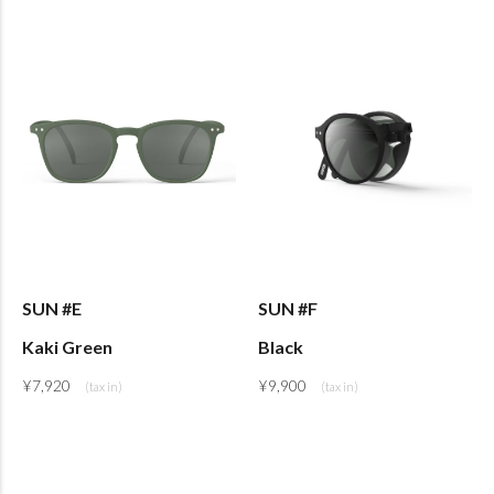
SUN #E
SUN #F
Kaki Green
Black
¥
7,920
¥
9,900