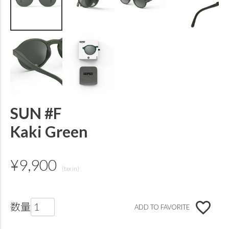
SUN #F
Kaki Green
¥
9,900
ADD TO FAVORITE